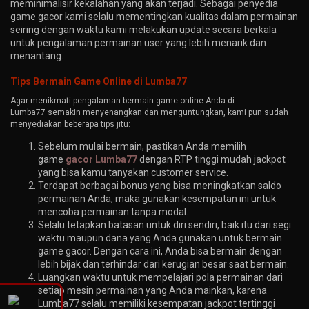
meminimalisir kekalahan yang akan terjadi. Sebagai penyedia
game gacor kami selalu mementingkan kualitas dalam permainan
seiring dengan waktu kami melakukan update secara berkala
untuk pengalaman permainan user yang lebih menarik dan
menantang.
Tips Bermain Game Online di Lumba77
Agar menikmati pengalaman bermain game online Anda di
Lumba77 semakin menyenangkan dan menguntungkan, kami pun sudah
menyediakan beberapa tips jitu:
Sebelum mulai bermain, pastikan Anda memilih
game
gacor Lumba77
dengan RTP tinggi mudah jackpot
yang bisa kamu tanyakan customer service.
Terdapat berbagai bonus yang bisa meningkatkan saldo
permainan Anda, maka gunakan kesempatan ini untuk
mencoba permainan tanpa modal.
Selalu tetapkan batasan untuk diri sendiri, baik itu dari segi
waktu maupun dana yang Anda gunakan untuk bermain
game gacor. Dengan cara ini, Anda bisa bermain dengan
lebih bijak dan terhindar dari kerugian besar saat bermain.
Luangkan waktu untuk mempelajari pola permainan dari
setiap mesin permainan yang Anda mainkan, karena
Lumba77 selalu memiliki kesempatan jackpot tertinggi