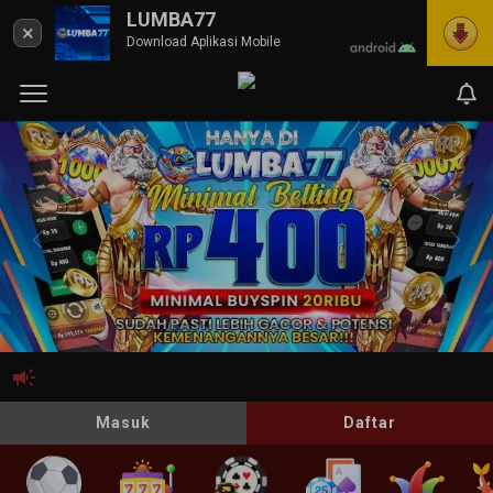
LUMBA77
×
Download Aplikasi Mobile
veg****90 Berhasil Withdraw IDR 1.057.000
Masuk
Daftar